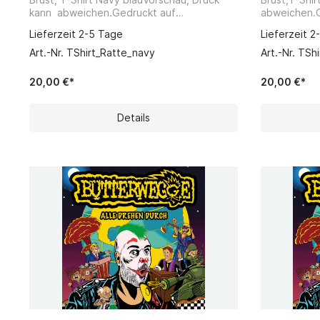
kann abweichen.Gedruckt auf
abweichen.G
Stanley/Stella Bio/Fairtrade T-
Bio/Fairtrad
Lieferzeit 2-5 Tage
Lieferzeit 2
Shirts. Hersteller: Weird Sounds Records &
Sounds Reco
Promotion - A.SindermannFriedrich-Ebert-
A.Sinderman
Art.-Nr. TShirt_Ratte_navy
Art.-Nr. TSh
Straße 649565 Bramsche
649565 Bra
20,00 €*
20,00 €*
Details