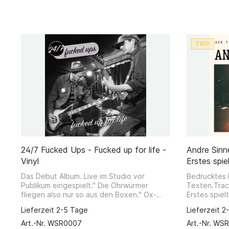
TIPP
24/7 Fucked Ups - Fucked up for life -
Andre Sinne
Vinyl
Erstes spie
Das Debut Album. Live im Studio vor
Bedrucktes I
Publikum eingespielt." Die Ohrwürmer
Texten.Track
fliegen also nur so aus den Boxen." Ox-
Erstes spiel
Fanzine / Ausgabe #135 Dezember/Januar
Geschichte4
Lieferzeit 2-5 Tage
Lieferzeit 2
2017
Embarrassin
Sounds - A.S
Art.-Nr. WSR0007
Art.-Nr. WS