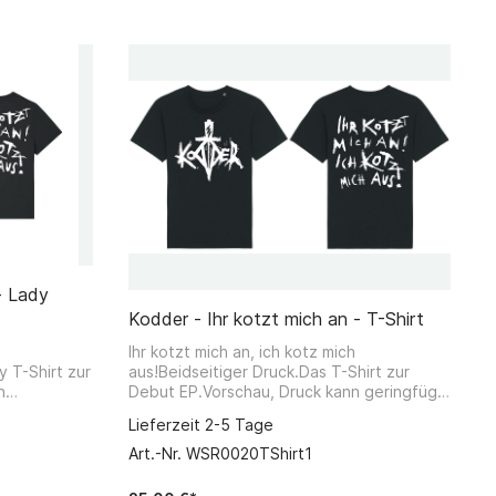
Ebertstr. 6 49565 Bramsche contact
@weirdsounds.de
- Lady
Kodder - Ihr kotzt mich an - T-Shirt
Ihr kotzt mich an, ich kotz mich
y T-Shirt zur
aus!Beidseitiger Druck.Das T-Shirt zur
n
Debut EP.Vorschau, Druck kann geringfügig
abweichen.Gedruckt auf Stanley/Stella
Lieferzeit 2-5 Tage
Shirts.
Bio/Fairtrade T-Shirts.
Art.-Nr. WSR0020TShirt1