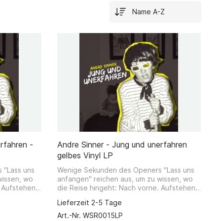
rfahren -
Andre Sinner - Jung und unerfahren
gelbes Vinyl LP
 "Lass uns
Wenige Sekunden des Openers "Lass uns
wissen, wo
anfangen" reichen aus, um zu wissen, wo
. Aufstehen
die Reise hingeht: Nach vorne. Aufstehen
der Zeit
und anfangen, sind die Losung der Zeit
Lieferzeit 2-5 Tage
es zweiten
und programmatischer Motor des zweiten
ner wäre
Andre Sinner Albums. Doch Sinner wäre
Art.-Nr. WSR0015LP