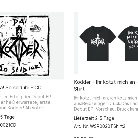
ckmist. Eigenständig,
ßer Hitdichte! Starke Themen,
 Humor, ganz klare Empfehlung.
Kodder - Ihr kotzt mich an 
! So seid ihr - CD
Shirt
llen Erfolg der Debut EP
Ihr kotzt mich an, ich kotz mich
er heiß erwartete, erste
aus!Beidseitiger Druck.Das Lad
von Kodder! Ab sofort
Debut EP. Vorschau, Druck kan
r. Auch als Bundle mit T-Shirt
geringfügig abweichen. Gedruckt auf
-5 Tage
Lieferzeit 2-5 Tage
Stanley/Stella Bio/Fairtrade T-
 TodNichts WissenDiener der
R0021CD
Art.-Nr. WSR0020TShirt2
idenschaft und
ivilegFührer in den