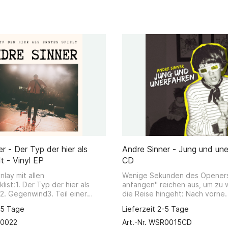
r - Der Typ der hier als
Andre Sinner - Jung und une
lt - Vinyl EP
CD
nlay mit allen
Wenige Sekunden des Openers
list:1. Der Typ der hier als
anfangen" reichen aus, um zu 
t2. Gegenwind3. Teil einer
die Reise hingeht: Nach vorne
. Allein aufgewacht5.
und anfangen, sind die Losung 
-5 Tage
Lieferzeit 2-5 Tage
g myselfHersteller:Weird
und programmatischer Motor d
indermannFriedrich-Ebertstr.
Andre Sinner Albums. Doch Sin
R0022
Art.-Nr. WSR0015CD