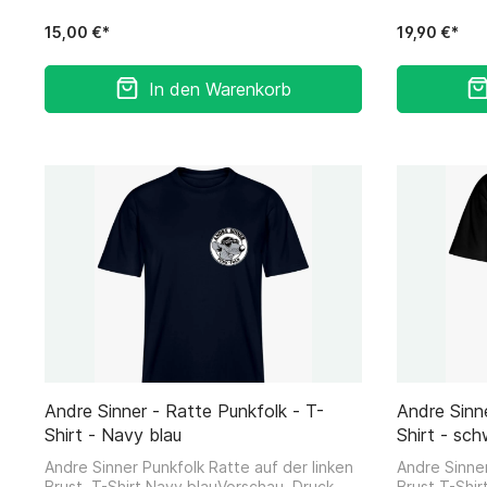
649565 Bra
@weirdsoun
15,00 €*
19,90 €*
In den Warenkorb
Andre Sinner - Ratte Punkfolk - T-
Andre Sinne
Shirt - Navy blau
Shirt - sc
Andre Sinner Punkfolk Ratte auf der linken
Andre Sinner
Brust, T-Shirt Navy blauVorschau, Druck
Brust,T-Shi