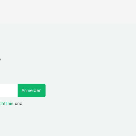
e
Anmelden
htlinie
und