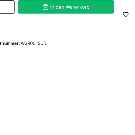
In den Warenkorb
ktnummer:
WSR0015CD