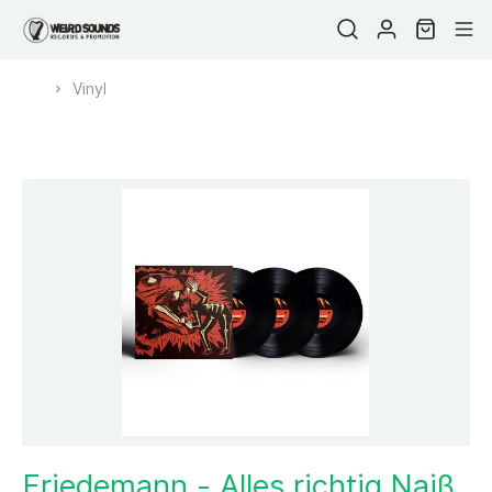
Vinyl
Friedemann - Alles richtig Naiß